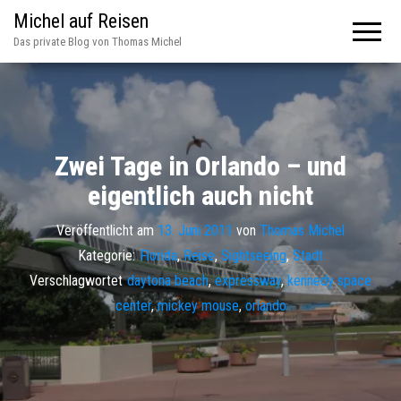
Michel auf Reisen
Das private Blog von Thomas Michel
Zwei Tage in Orlando – und
eigentlich auch nicht
Veröffentlicht am
13. Juni 2011
von
Thomas Michel
Kategorie:
Florida
,
Reise
,
Sightseeing
,
Stadt
Verschlagwortet
daytona beach
,
expressway
,
kennedy space
center
,
mickey mouse
,
orlando