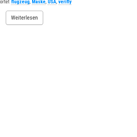
ortet
flugzeug
,
Maske
,
USA
,
verifly
Weiterlesen