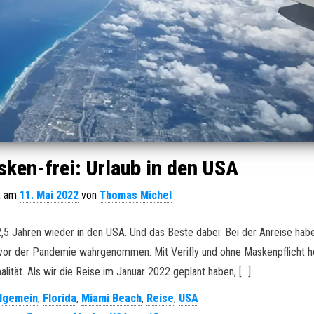
sken-frei: Urlaub in den USA
ht am
11. Mai 2022
von
Thomas Michel
 2,5 Jahren wieder in den USA. Und das Beste dabei: Bei der Anreise hab
 vor der Pandemie wahrgenommen. Mit Verifly und ohne Maskenpflicht h
ität. Als wir die Reise im Januar 2022 geplant haben, […]
llgemein
,
Florida
,
Miami Beach
,
Reise
,
USA