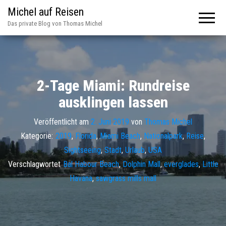
Michel auf Reisen
Das private Blog von Thomas Michel
2-Tage Miami: Rundreise
ausklingen lassen
Veröffentlicht am
2. Juni 2019
von
Thomas Michel
Kategorie:
2019
,
Florida
,
Miami Beach
,
Nationalpark
,
Reise
,
Sightseeing
,
Stadt
,
Urlaub
,
USA
Verschlagwortet
Bal Habour Beach
,
Dolphin Mall
,
everglades
,
Little
Havana
,
sawgrass mills mall