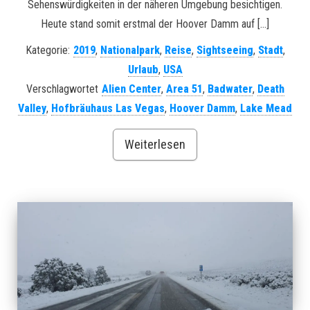
Sehenswürdigkeiten in der näheren Umgebung besichtigen.
Heute stand somit erstmal der Hoover Damm auf […]
Kategorie:
2019
,
Nationalpark
,
Reise
,
Sightseeing
,
Stadt
,
Urlaub
,
USA
Verschlagwortet
Alien Center
,
Area 51
,
Badwater
,
Death
Valley
,
Hofbräuhaus Las Vegas
,
Hoover Damm
,
Lake Mead
Weiterlesen