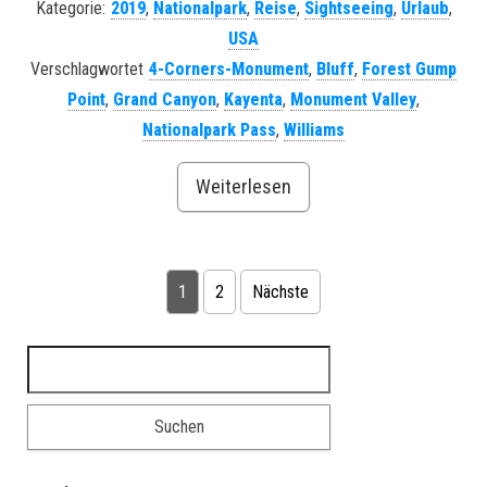
Kategorie:
2019
,
Nationalpark
,
Reise
,
Sightseeing
,
Urlaub
,
USA
Verschlagwortet
4-Corners-Monument
,
Bluff
,
Forest Gump
Point
,
Grand Canyon
,
Kayenta
,
Monument Valley
,
Nationalpark Pass
,
Williams
Weiterlesen
Seitennummerierung der Beiträge
1
2
Nächste
Suchen nach: