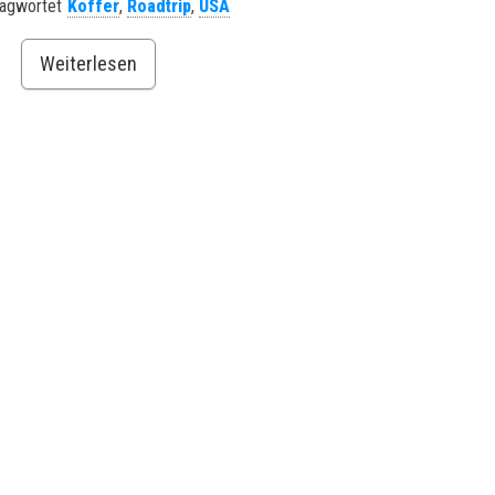
lagwortet
Koffer
,
Roadtrip
,
USA
Weiterlesen