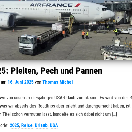
5: Pleiten, Pech und Pannen
t am
16. Juni 2025
von
Thomas Michel
 wir von unserem diesjährigen USA-Urlaub zurück sind. Es wird von der 
 was wir abseits des Roadtrips aber erlebt und durchgemacht haben, ist
 Titel schon vermuten lässt, handelte es sich dabei nicht um […]
orie:
2025
,
Reise
,
Urlaub
,
USA