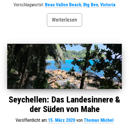
Verschlagwortet
Beau Vallon Beach
,
Big Ben
,
Victoria
Weiterlesen
Seychellen: Das Landesinnere &
der Süden von Mahe
Veröffentlicht am
15. März 2020
von
Thomas Michel