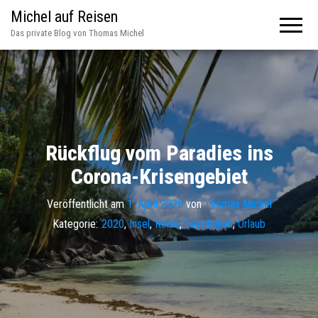
Michel auf Reisen
Das private Blog von Thomas Michel
Rückflug vom Paradies ins
Corona-Krisengebiet
Veröffentlicht am
1. April 2020
von
Thomas Michel
Kategorie:
2020
,
Insel
,
Reise
,
Seychellen
,
Urlaub