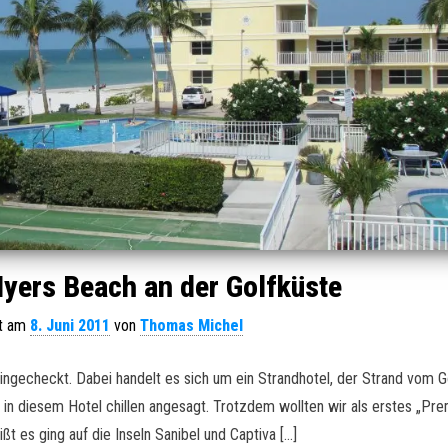
 Myers Beach an der Golfküste
ht am
8. Juni 2011
von
Thomas Michel
ngecheckt. Dabei handelt es sich um ein Strandhotel, der Strand vom G
h in diesem Hotel chillen angesagt. Trotzdem wollten wir als erstes „Pr
eißt es ging auf die Inseln Sanibel und Captiva […]