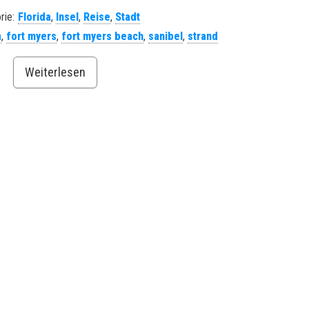
rie:
Florida
,
Insel
,
Reise
,
Stadt
a
,
fort myers
,
fort myers beach
,
sanibel
,
strand
Weiterlesen