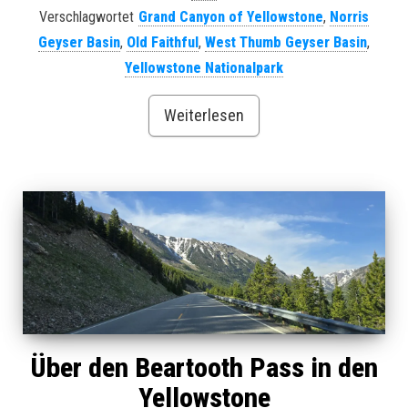
Verschlagwortet
Grand Canyon of Yellowstone
,
Norris
Geyser Basin
,
Old Faithful
,
West Thumb Geyser Basin
,
Yellowstone Nationalpark
Weiterlesen
Über den Beartooth Pass in den
Yellowstone