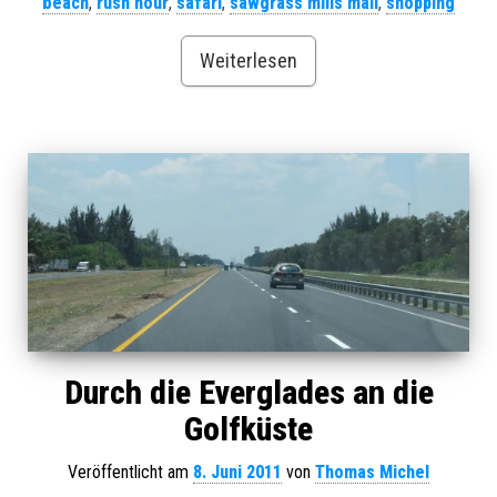
beach
,
rush hour
,
safari
,
sawgrass mills mall
,
shopping
Weiterlesen
Durch die Everglades an die
Golfküste
Veröffentlicht am
8. Juni 2011
von
Thomas Michel