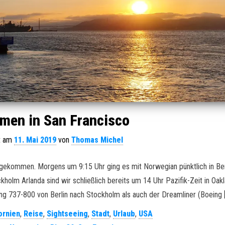
men in San Francisco
ht am
11. Mai 2019
von
Thomas Michel
angekommen. Morgens um 9:15 Uhr ging es mit Norwegian pünktlich in Ber
holm Arlanda sind wir schließlich bereits um 14 Uhr Pazifik-Zeit in Oak
ng 737-800 von Berlin nach Stockholm als auch der Dreamliner (Boeing 
ornien
,
Reise
,
Sightseeing
,
Stadt
,
Urlaub
,
USA