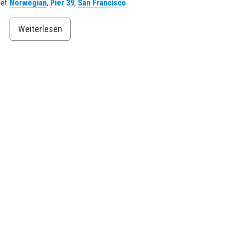
et
Norwegian
,
Pier 39
,
San Francisco
Weiterlesen