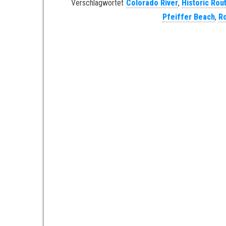
Verschlagwortet
Colorado River
,
Historic Rou
Pfeiffer Beach
,
R