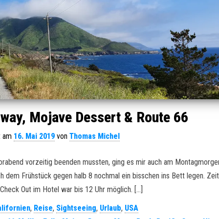
hway, Mojave Dessert & Route 66
ht am
16. Mai 2019
von
Thomas Michel
orabend vorzeitig beenden mussten, ging es mir auch am Montagmorgen
 dem Frühstück gegen halb 8 nochmal ein bisschen ins Bett legen. Zeit
Check Out im Hotel war bis 12 Uhr möglich. […]
lifornien
,
Reise
,
Sightseeing
,
Urlaub
,
USA