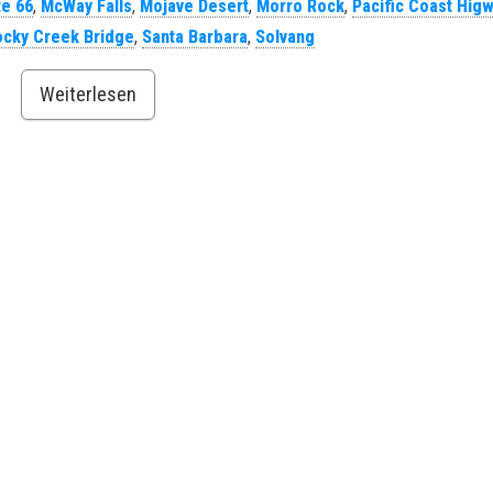
te 66
,
McWay Falls
,
Mojave Desert
,
Morro Rock
,
Pacific Coast Hig
ocky Creek Bridge
,
Santa Barbara
,
Solvang
Weiterlesen